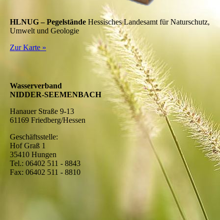
HLNUG – Pegelstände
Hessisches Landesamt für Naturschutz,
Umwelt und Geologie
Zur Karte »
Wasserverband
NIDDER-SEEMENBACH
Hanauer Straße 9-13
61169 Friedberg/Hessen
Geschäftsstelle:
Hof Graß 1
35410 Hungen
Tel.: 06402 511 - 8843
Fax: 06402 511 - 8810